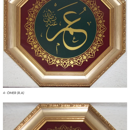
4- ÖMER (R.A)