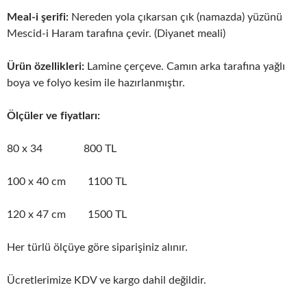
Meal-i şerifi:
Nereden yola çıkarsan çık (namazda) yüzünü
Mescid-i Haram tarafına çevir. (Diyanet meali)
Ürün özellikleri:
Lamine çerçeve. Camın arka tarafına yağlı
boya ve folyo kesim ile hazırlanmıştır.
Ölçüler ve fiyatları:
80 x 34 800 TL
100 x 40 cm 1100 TL
120 x 47 cm 1500 TL
Her türlü ölçüye göre siparişiniz alınır.
Ücretlerimize KDV ve kargo dahil değildir.