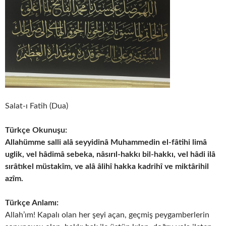
Salat-ı Fatih (Dua)
Türkçe Okunuşu:
Allahümme salli alâ seyyidinâ Muhammedin el-fâtihi limâ
uglik, vel hâdimâ sebeka, nâsırıl-hakkı bil-hakkı, vel hâdi ilâ
sırâtıkel müstakîm, ve alâ âlihî hakka kadrihî ve miktârihil
azîm.
Türkçe Anlamı:
Allah’ım! Kapalı olan her şeyi açan, geçmiş peygamberlerin