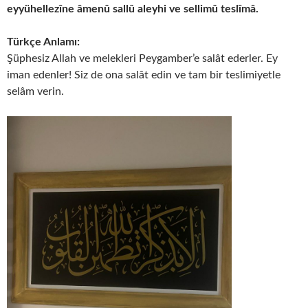
eyyühellezîne âmenû sallû aleyhi ve sellimû teslîmâ.
Türkçe Anlamı:
Şüphesiz Allah ve melekleri Peygamber’e salât ederler. Ey
iman edenler! Siz de ona salât edin ve tam bir teslimiyetle
selâm verin.