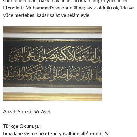
sonuncusu olan, hakkı hak ile üstün kılan, doğru yola ileten
Efendimiz Muhammed’e ve onun âline; layık olduğu ölçüde ve
yüce mertebesi kadar salât ve selâm eyle.
Ahzâb Suresi, 56. Ayet
Türkçe Okunuşu:
İnnallâhe ve melâiketehû yusallûne ale’n-nebî. Yâ