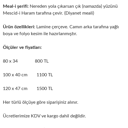
Meal-i şerifi:
Nereden yola çıkarsan çık (namazda) yüzünü
Mescid-i Haram tarafına çevir. (Diyanet meali)
Ürün özellikleri:
Lamine çerçeve. Camın arka tarafına yağlı
boya ve folyo kesim ile hazırlanmıştır.
Ölçüler ve fiyatları:
80 x 34 800 TL
100 x 40 cm 1100 TL
120 x 47 cm 1500 TL
Her türlü ölçüye göre siparişiniz alınır.
Ücretlerimize KDV ve kargo dahil değildir.