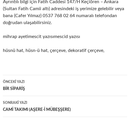
Ayrıntılı bilgi için Fatih Caddesi 147/H Keçiören – Ankara
(Sultan Fatih Camii altı) adresindeki iş yerimize gelebilir veya
bana (Cafer Yılmaz) 0537 768 02 64 numaralı telefondan
doğrudan ulaşabilirsiniz.
mihrap ayetimescit yazısımescid yazısı
hüsnü hat, hüsn-ü hat, çerçeve, dekoratif çerçeve,
Yazı
ÖNCEKI YAZI
dolaşımı
BİR SİPARİŞ
SONRAKI YAZI
CAMİ TAKIMI (AŞERE-İ MÜBEŞŞERE)